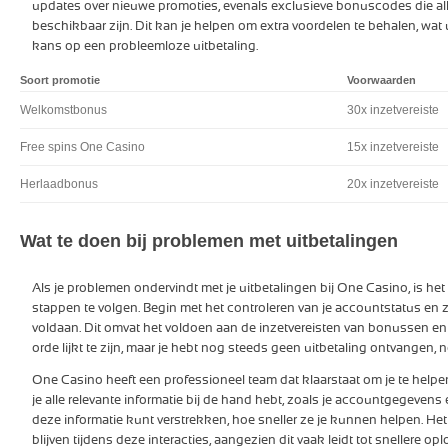
updates over nieuwe promoties, evenals exclusieve bonuscodes die a
beschikbaar zijn. Dit kan je helpen om extra voordelen te behalen, wat u
kans op een probleemloze uitbetaling.
Soort promotie
Voorwaarden
Welkomstbonus
30x inzetvereiste
Free spins One Casino
15x inzetvereiste
Herlaadbonus
20x inzetvereiste
Wat te doen bij problemen met uitbetalingen
Als je problemen ondervindt met je uitbetalingen bij One Casino, is het b
stappen te volgen. Begin met het controleren van je accountstatus en zo
voldaan. Dit omvat het voldoen aan de inzetvereisten van bonussen en he
orde lijkt te zijn, maar je hebt nog steeds geen uitbetaling ontvangen,
One Casino heeft een professioneel team dat klaarstaat om je te helpe
je alle relevante informatie bij de hand hebt, zoals je accountgegevens e
deze informatie kunt verstrekken, hoe sneller ze je kunnen helpen. Het 
blijven tijdens deze interacties, aangezien dit vaak leidt tot snellere op