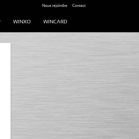
Nous rejoindre
Contact
?
WINXO
WINCARD