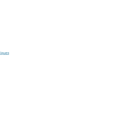
liques